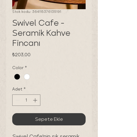
Stok kodu: 364115376135191
Swivel Cafe -
Seramik Kahve
Fincanı
Fiyat
₺203,00
Color
*
Adet
*
Sepete Ekle
Swivel Cafe'nin şık seramik