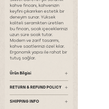
kahve fincanı, kahvenizin
keyfini çıkarırken estetik bir
deneyim sunar. Yüksek
kaliteli seramikten üretilen
bu fincan, sıcak içeceklerinizi
uzun süre sıcak tutar.
Modern ve zarif tasarımı,
kahve saatlerinizi özel kılar.
Ergonomik yapısı ile rahat bir
tutuş sağlar.
Ürün Bilgisi
Malzeme (Material):
Yüksek kaliteli
RETURN & REFUND POLICY
seramik | High-quality ceramic
Renk (Color): Beyaz | White
I’m a Return and Refund policy. I’m a
SHIPPING INFO
great place to let your customers
know what to do in case they are