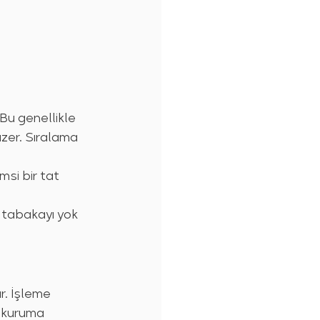
 Bu genellikle 
yüzer. Sıralama 
si bir tat 
n tabakayı yok 
r. İşleme 
t kuruma 