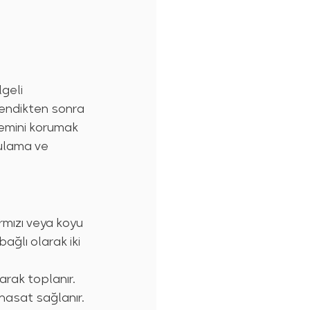
geli 
çlendikten sonra 
nemini korumak 
sulama ve 
rmızı veya koyu 
ağlı olarak iki 
larak toplanır.
 hasat sağlanır. 