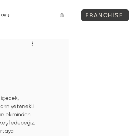
FRANCHISE
Giriş
 
 içecek, 
arın yetenekli 
ın ekiminden 
keşfedeceğiz. 
rtaya 