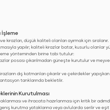
ı İşleme
kirazları, düşük kaliteli olanları ayırmak için sıralanır.
lmasıyla yapılır; kaliteli kirazlar batar, kusurlu olanlar 
işleme yönteminden birine tabi tutulur:
razlar posası çıkarılmadan güneşte kurutulur ve meyvem
Kirazların dış katmanları çıkarılır ve çekirdekler yapışka
antasyon tanklarında bekletilir.
klerinin Kurutulması
klanması ve ihracata hazırlanması için kritik bir adımdı
geniş kurutma yataklarına veya avlularda serilir ve eşi