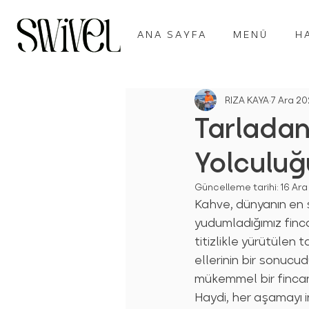
ANA SAYFA
MENÜ
H
RIZA KAYA
7 Ara 2
Tarladan
Yolculu
Güncelleme tarihi:
16 Ara
Kahve, dünyanın en s
yudumladığımız finca
titizlikle yürütülen 
ellerinin bir sonucu
mükemmel bir finca
Haydi, her aşamayı i