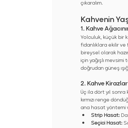
çıkaralım.
Kahvenin Ya
1. Kahve Ağacını
Yolculuk, küçük bir 
fidanlıklara ekilir v
bireysel olarak hazır
için yağışlı mevsimi
doğrudan güneş ışığ
2. Kahve Kirazla
Üç ila dört yıl sonra
kırmızı renge döndüğü
ana hasat yöntemi v
Strip Hasat:
 Da
Seçici Hasat:
 S