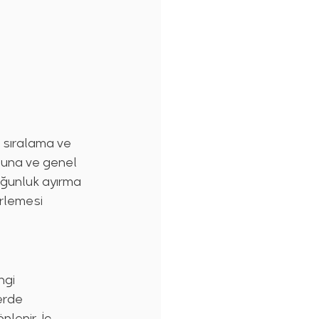
 sıralama ve 
ğuna ve genel 
oğunluk ayırma 
rlemesi 
ngi 
erde 
nlenir. İç 