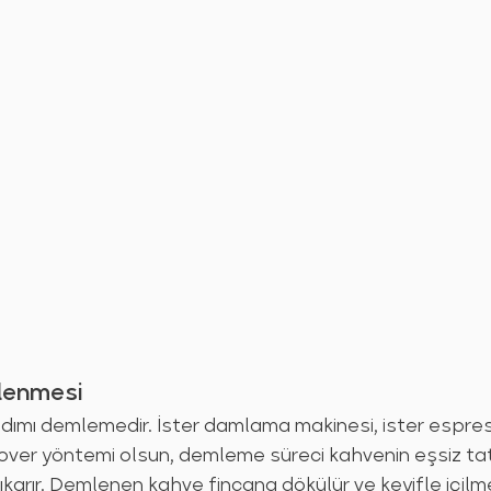
lenmesi
dımı demlemedir. İster damlama makinesi, ister espre
ver yöntemi olsun, demleme süreci kahvenin eşsiz tatl
ıkarır. Demlenen kahve fincana dökülür ve keyifle içilme