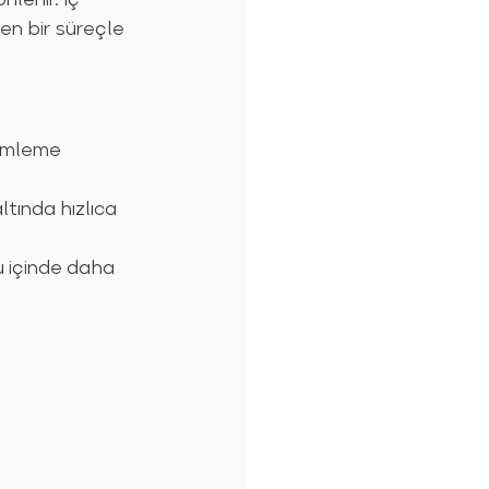
len bir süreçle 
demleme 
tında hızlıca 
u içinde daha 