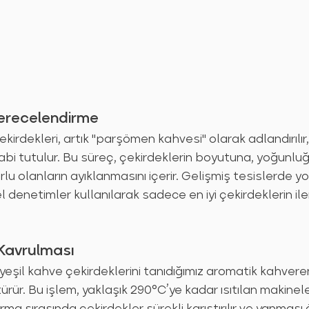
Derecelendirme
irdekleri, artık "parşömen kahvesi" olarak adlandırılır,
bi tutulur. Bu süreç, çekirdeklerin boyutuna, yoğunlu
rlu olanların ayıklanmasını içerir. Gelişmiş tesislerde y
 denetimler kullanılarak sadece en iyi çekirdeklerin ile
 Kavrulması
 yeşil kahve çekirdeklerini tanıdığımız aromatik kahvere
rür. Bu işlem, yaklaşık 290°C’ye kadar ısıtılan makinel
rma sırasında çekirdekler sürekli karıştırılır ve yanması ö