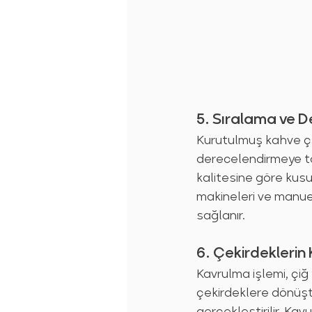
5. Sıralama ve 
Kurutulmuş kahve çek
derecelendirmeye ta
kalitesine göre kusu
makineleri ve manuel
sağlanır.
6. Çekirdeklerin
Kavrulma işlemi, çiğ
çekirdeklere dönüştü
gerçekleştirilir. Kavu