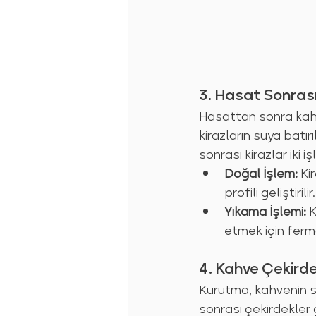
3. Hasat Sonras
Hasattan sonra kahve 
kirazların suya batırı
sonrası kirazlar iki 
Doğal İşlem:
 Ki
profili geliştirilir.
Yıkama İşlemi:
 
etmek için ferm
4. Kahve Çekirde
Kurutma, kahvenin sa
sonrası çekirdekler 