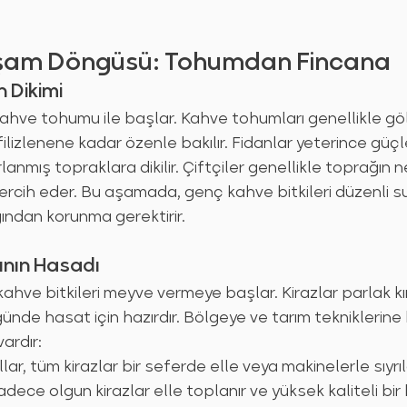
şam Döngüsü: Tohumdan Fincana
n Dikimi
kahve tohumu ile başlar. Kahve tohumları genellikle göl
e filizlenene kadar özenle bakılır. Fidanlar yeterince gü
lanmış topraklara dikilir. Çiftçiler genellikle toprağın 
 tercih eder. Bu aşamada, genç kahve bitkileri düzenli 
ından korunma gerektirir.
rının Hasadı
 kahve bitkileri meyve vermeye başlar. Kirazlar parlak kı
nde hasat için hazırdır. Bölgeye ve tarım tekniklerine b
ardır:
llar, tüm kirazlar bir seferde elle veya makinelerle sıyrı
adece olgun kirazlar elle toplanır ve yüksek kaliteli bir