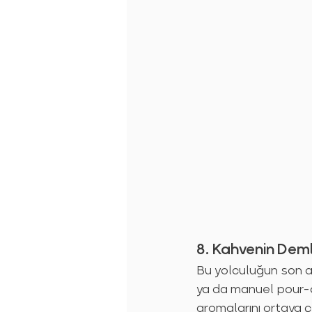
8. Kahvenin Dem
Bu yolculuğun son a
ya da manuel pour-o
aromalarını ortaya ç