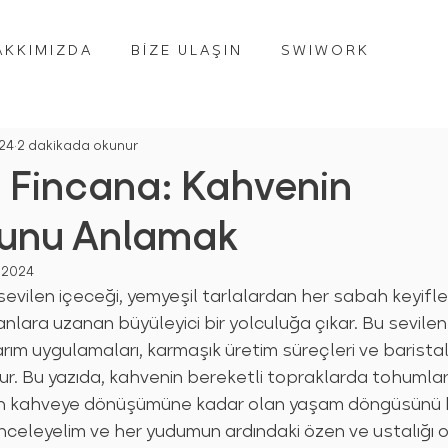
AKKIMIZDA
BİZE ULAŞIN
SWIWORK
024
2 dakikada okunur
 Fincana: Kahvenin
ğunu Anlamak
 2024
evilen içeceği, yemyeşil tarlalardan her sabah keyifle
nlara uzanan büyüleyici bir yolculuğa çıkar. Bu sevilen
tarım uygulamaları, karmaşık üretim süreçleri ve baristal
dur. Bu yazıda, kahvenin bereketli topraklarda tohumlar
n kahveye dönüşümüne kadar olan yaşam döngüsünü 
nceleyelim ve her yudumun ardındaki özen ve ustalığı o