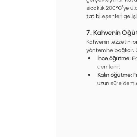
sıcaklık 200°C’ye ula
tat bileşenleri gelişi
7. Kahvenin Öğü
Kahvenin lezzetini 
yöntemine bağlıdır. 
İnce öğütme:
 E
demlenir.
Kalın öğütme:
 F
uzun süre demle