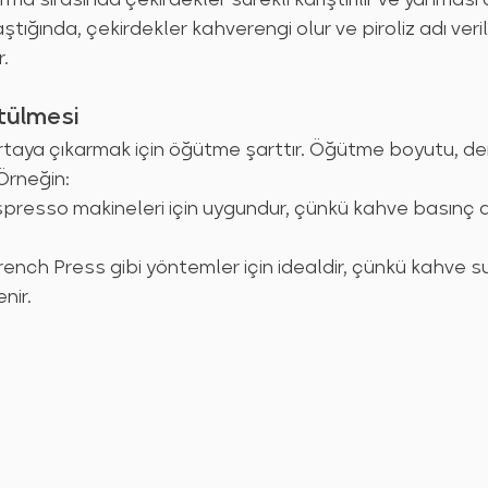
ştığında, çekirdekler kahverengi olur ve piroliz adı veri
r.
tülmesi
ortaya çıkarmak için öğütme şarttır. Öğütme boyutu, 
Örneğin:
spresso makineleri için uygundur, çünkü kahve basınç al
rench Press gibi yöntemler için idealdir, çünkü kahve s
nir.