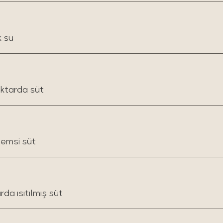
k su
iktarda süt
femsi süt
a ısıtılmış süt