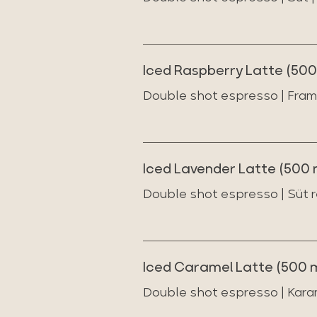
Iced Raspberry Latte (500
Double shot espresso | Framb
Iced Lavender Latte (500 
Double shot espresso | Süt re
Iced Caramel Latte (500 m
Double shot espresso | Karam