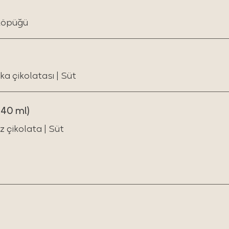
 köpüğü
a çikolatası | Süt
40 ml)
 çikolata | Süt