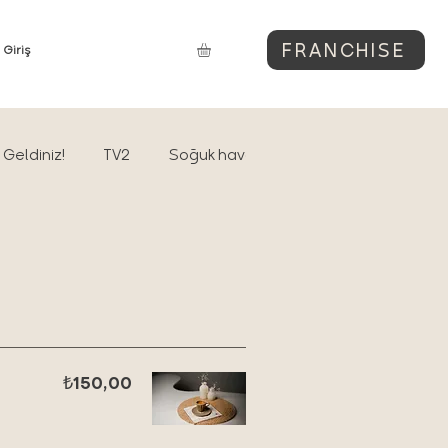
FRANCHISE
Giriş
Geldiniz!
TV2
Soğuk havaya bu günlerin sıcak cevab
₺150,00