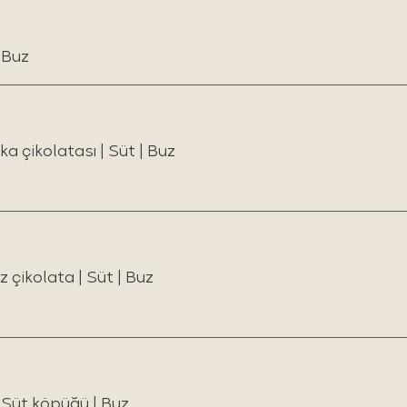
 Buz
a çikolatası | Süt | Buz
çikolata | Süt | Buz
 Süt köpüğü | Buz