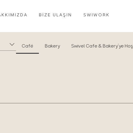
AKKIMIZDA
BİZE ULAŞIN
SWIWORK
Café
Bakery
Swivel Cafe & Bakery’ye Hoş 