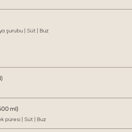
a şurubu | Süt | Buz
)
500 ml)
ek püresi | Süt | Buz