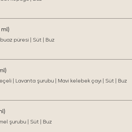
 ml)
uaz püresi | Süt | Buz
ml)
çeli | Lavanta şurubu | Mavi kelebek çayı | Süt | Buz
l)
el şurubu | Süt | Buz