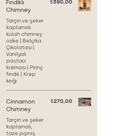
Fındıklı
₺390,00
Chimney
Tarçın ve şeker
kaplamalı
külah chimney
cake | Belçika
Çikolatası |
Vanilyalı
pastacı
kreması | Pirinç
fındık | Krep
kırığı
Cinnamon
₺270,00
Chimney
Tarçın ve şeker
kaplamalı,
taze pişmiş