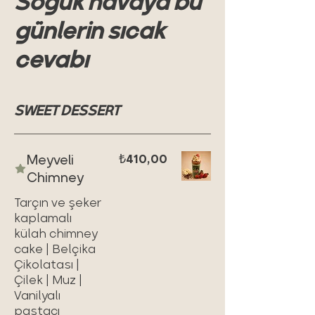
Soğuk havaya bu
günlerin sıcak
cevabı
SWEET DESSERT
Meyveli
₺410,00
Chimney
Tarçın ve şeker
kaplamalı
külah chimney
cake | Belçika
Çikolatası |
Çilek | Muz |
Vanilyalı
pastacı