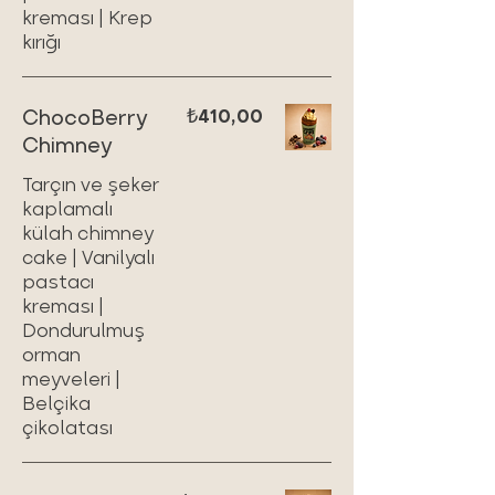
kreması | Krep
kırığı
ChocoBerry
₺410,00
Chimney
Tarçın ve şeker
kaplamalı
külah chimney
cake | Vanilyalı
pastacı
kreması |
Dondurulmuş
orman
meyveleri |
Belçika