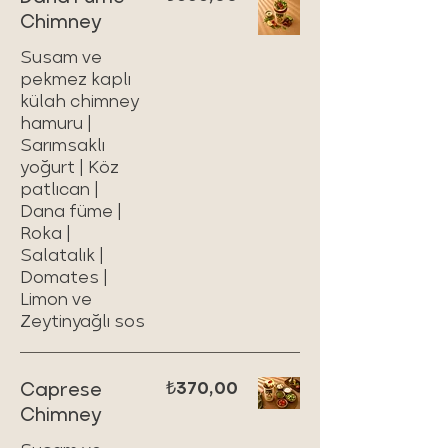
Chimney
Susam ve
pekmez kaplı
külah chimney
hamuru |
Sarımsaklı
yoğurt | Köz
patlıcan |
Dana füme |
Roka |
Salatalık |
Domates |
Limon ve
Zeytinyağlı sos
Caprese
₺370,00
Chimney