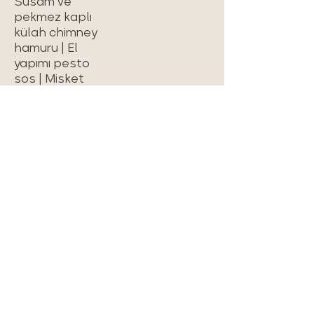
Susam ve
pekmez kaplı
külah chimney
hamuru | El
yapımı pesto
sos | Misket
peynir | Labne |
Salatalık |
Domates
Simit
₺360,00
Chimney
Susam ve
pekmez kaplı
külah chimney
hamuru | Ezine
peyniri |
Salatalık |
Domates |